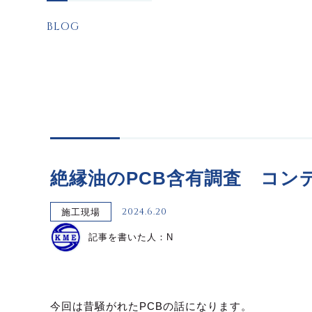
BLOG
絶縁油のPCB含有調査 コンデ
2024.6.20
施工現場
記事を書いた人：N
今回は昔騒がれた
PCB
の話になります。