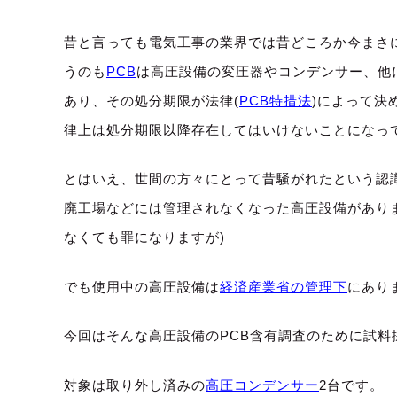
昔と言っても電気工事の業界では昔どころか今まさ
うのも
PCB
は高圧設備の変圧器やコンデンサー、他
あり、その処分期限が法律
(
PCB特措法
)
によって決
律上は処分期限以降存在してはいけないことになっ
とはいえ、世間の方々にとって昔騒がれたという認
廃工場などには管理されなくなった高圧設備があり
なくても罪になりますが
)
でも使用中の高圧設備は
経済産業省の管理下
にあり
今回はそんな高圧設備の
PCB
含有調査のために試料
対象は取り外し済みの
高圧コンデンサー
2
台です。