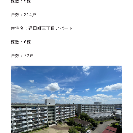
棟数：
5
棟
戸数：
214
戸
住宅名：廻田町三丁目アパート
棟数：
6
棟
戸数：
72
戸