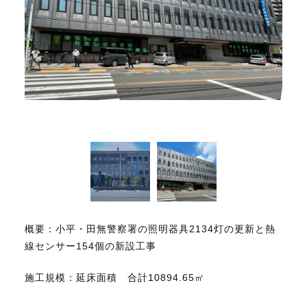
概要：小平・田無警察署の照明器具
2134
灯の更新と熱
線センサー
154
個の新設工事
施工規模：延床面積 合計
10894.65
㎡