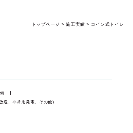
トップページ
>
施工実績
>
コイン式トイレ
設備
放送、非常用発電、その他)