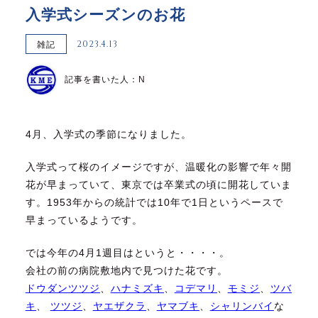
入学式シーズンのお花
2023.4.13
雑記
記事を書いた人：N
4月、入学式の季節になりました。
入学式って桜のイメージですが、温暖化の影響で年々開
花が早まっていて、東京では卒業式の頃に開花していま
す。1953年からの統計では10年で1日というペースで
早まっているようです。
では今年の4月1週目はというと・・・・。
会社の前の病院敷地内で見つけた花です。
ドウダンツツジ
、
ハナミズキ
、
コデマリ
、
モミジ
、
ツバ
キ
、
ツツジ
、
ヤエザクラ
、
ヤマブキ
、
シャリンバイ
な